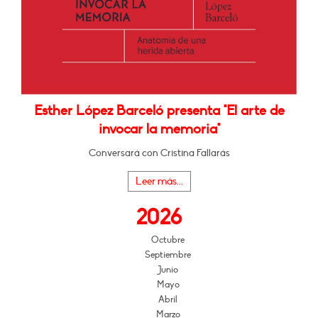
Esther López Barceló presenta "El arte de
invocar la memoria"
Conversará con Cristina Fallarás
Leer más...
2026
Octubre
Septiembre
Junio
Mayo
Abril
Marzo