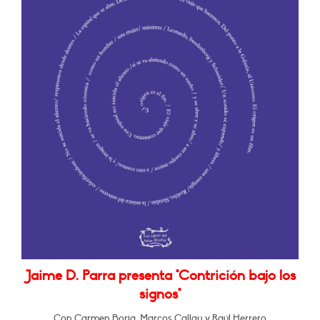
Jaime D. Parra presenta "Contrición bajo los
signos"
Con Carmen Borja, Marcos Callau y Raúl Herrero