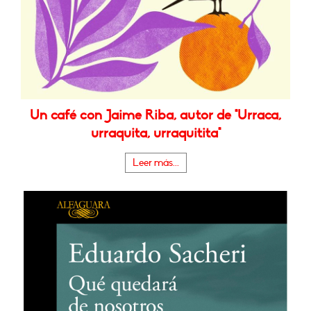
Un café con Jaime Riba, autor de "Urraca,
urraquita, urraquitita"
Leer más...