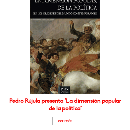
Pedro Rújula presenta "La dimensión popular
de la política"
Leer más...