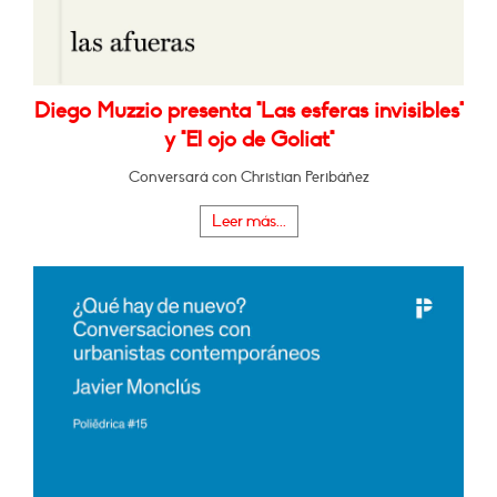
Diego Muzzio presenta "Las esferas invisibles"
y "El ojo de Goliat"
Conversará con Christian Peribáñez
Leer más...