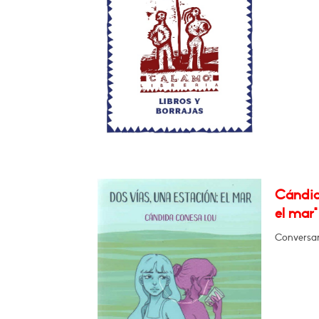
Cándid
el mar"
Conversará