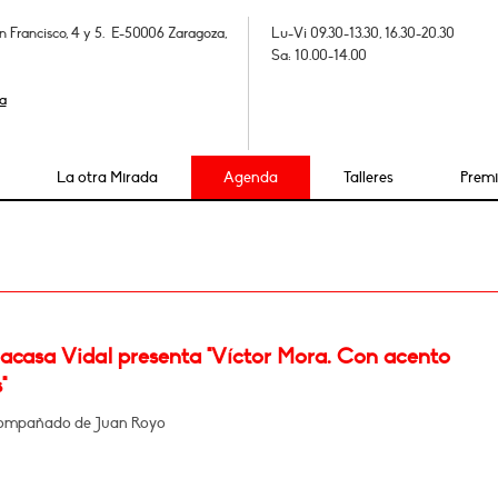
n Francisco, 4 y 5. E-50006 Zaragoza,
Lu-Vi 09.30-13.30, 16.30-20.30
Sa: 10.00-14.00
a
La otra Mirada
Agenda
Talleres
Prem
Lacasa Vidal presenta "Víctor Mora. Con acento
"
compañado de Juan Royo