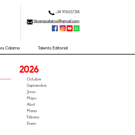
+34 976557318
libreriacalamo@gmail.com
ios Cálamo
Talento Editorial
2026
Octubre
Septiembre
Junio
Mayo
Abril
Marzo
Febrero
Enero