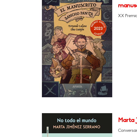
manusc
XX Premio 
Marta 
Conversará