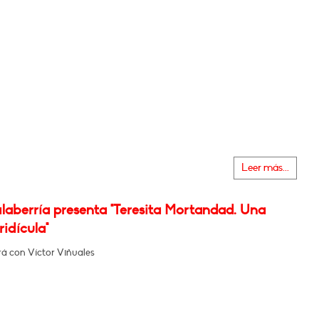
Leer más...
laberría presenta "Teresita Mortandad. Una
ridícula"
á con Víctor Viñuales