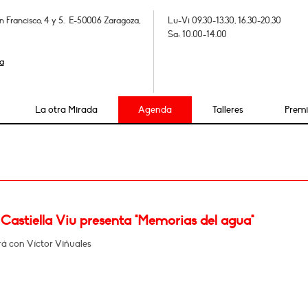
n Francisco, 4 y 5. E-50006 Zaragoza,
Lu-Vi 09.30-13.30, 16.30-20.30
Sa: 10.00-14.00
a
La otra Mirada
Agenda
Talleres
Prem
Castiella Viu presenta "Memorias del agua"
á con Víctor Viñuales