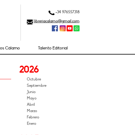
+34 976557318
libreriacalamo@gmail.com
ios Cálamo
Talento Editorial
2026
Octubre
Septiembre
Junio
Mayo
Abril
Marzo
Febrero
Enero