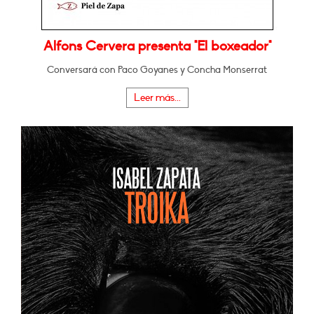
Alfons Cervera presenta "El boxeador"
Conversará con Paco Goyanes y Concha Monserrat
Leer más...