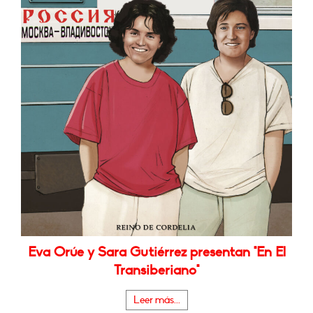
Eva Orúe y Sara Gutiérrez presentan "En El
Transiberiano"
Leer más...