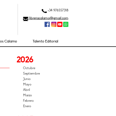
+34 976557318
libreriacalamo@gmail.com
ios Cálamo
Talento Editorial
2026
Octubre
Septiembre
Junio
Mayo
Abril
Marzo
Febrero
Enero