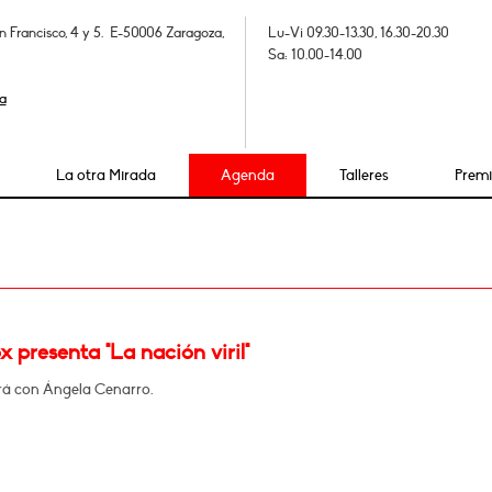
n Francisco, 4 y 5. E-50006 Zaragoza,
Lu-Vi 09.30-13.30, 16.30-20.30
Sa: 10.00-14.00
a
La otra Mirada
Agenda
Talleres
Prem
x presenta "La nación viril"
á con Ángela Cenarro.