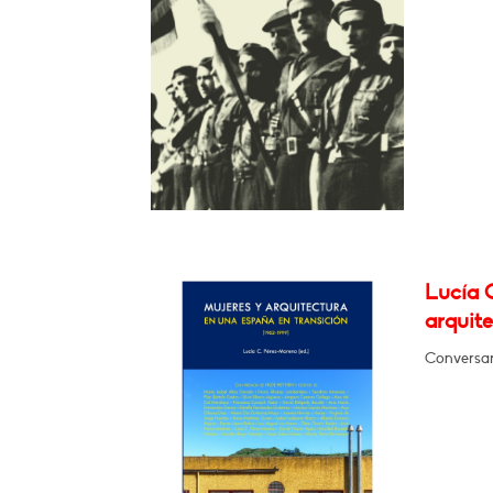
Lucía 
arquite
Conversar