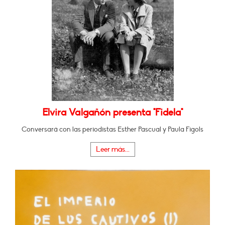
Elvira Valgañón presenta "Fidela"
Conversará con las periodistas Esther Pascual y Paula Figols
Leer más...