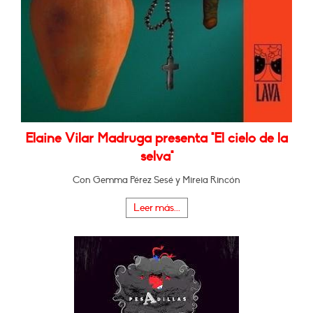
Elaine Vilar Madruga presenta "El cielo de la
selva"
Con Gemma Pérez Sesé y Mireia Rincón
Leer más...