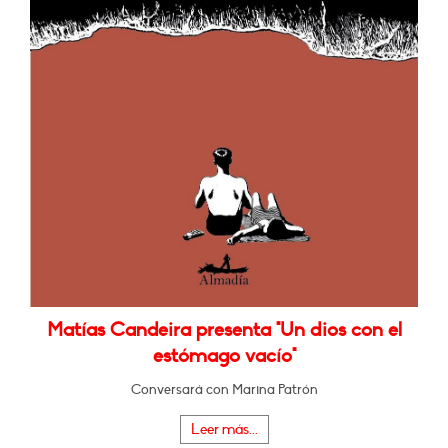
Matías Candeira presenta "Un dios con el
estómago vacío"
Conversará con Marina Patrón
Leer más...