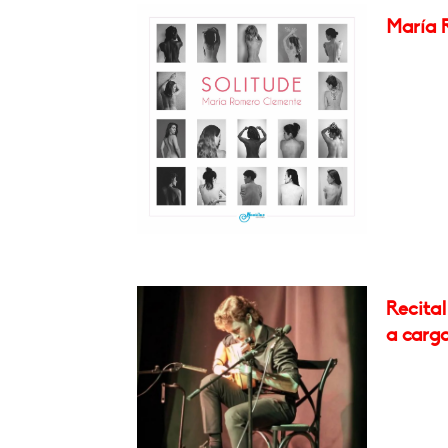
María 
Recita
a carg