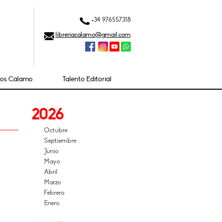
+34 976557318
libreriacalamo@gmail.com
ios Cálamo
Talento Editorial
2026
Octubre
Septiembre
Junio
Mayo
Abril
Marzo
Febrero
Enero