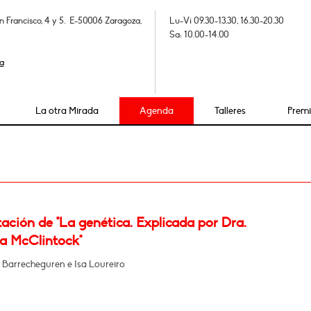
n Francisco, 4 y 5. E-50006 Zaragoza,
Lu-Vi 09.30-13.30, 16.30-20.30
Sa: 10.00-14.00
a
La otra Mirada
Agenda
Talleres
Prem
ación de "La genética. Explicada por Dra.
a McClintock"
 Barrecheguren e Isa Loureiro