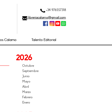
+34 976557318
libreriacalamo@gmail.com
ios Cálamo
Talento Editorial
2026
Octubre
Septiembre
Junio
Mayo
Abril
Marzo
Febrero
Enero