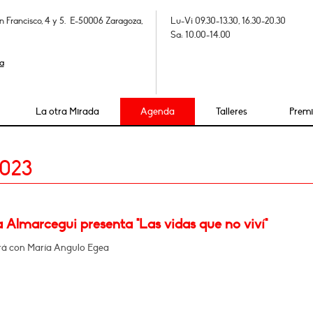
n Francisco, 4 y 5. E-50006 Zaragoza,
Lu-Vi 09.30-13.30, 16.30-20.30
Sa: 10.00-14.00
a
La otra Mirada
Agenda
Talleres
Prem
2023
a Almarcegui presenta "Las vidas que no viví"
á con María Angulo Egea