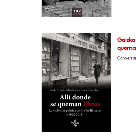
Gaizka 
queman
Conversar