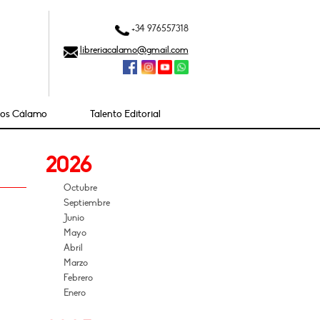
+34 976557318
libreriacalamo@gmail.com
ios Cálamo
Talento Editorial
2026
Octubre
Septiembre
Junio
Mayo
Abril
Marzo
Febrero
Enero