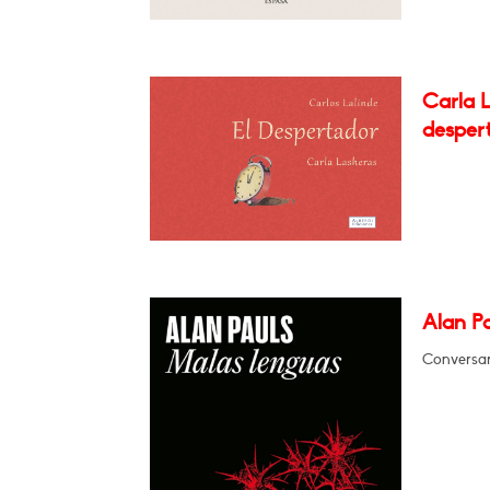
Carla L
desper
Alan P
Conversar