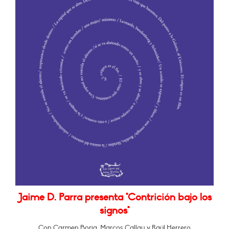
Jaime D. Parra presenta "Contrición bajo los
signos"
Con Carmen Borja, Marcos Callau y Raúl Herrero