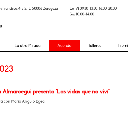
n Francisco, 4 y 5. E-50006 Zaragoza,
Lu-Vi 09.30-13.30, 16.30-20.30
Sa: 10.00-14.00
a
La otra Mirada
Agenda
Talleres
Prem
2023
a Almarcegui presenta "Las vidas que no viví"
á con María Angulo Egea