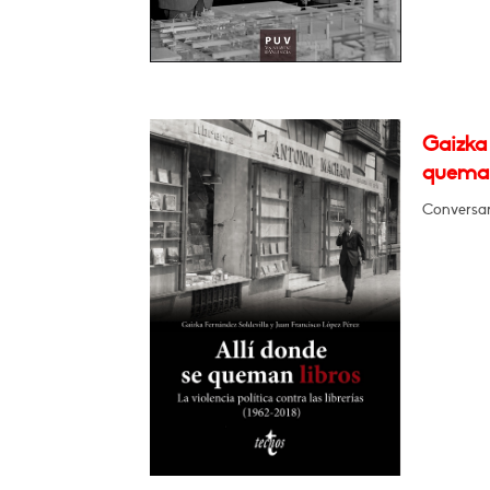
Gaizka 
queman
Conversar