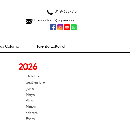
+34 976557318
libreriacalamo@gmail.com
ios Cálamo
Talento Editorial
2026
Octubre
Septiembre
Junio
Mayo
Abril
Marzo
Febrero
Enero