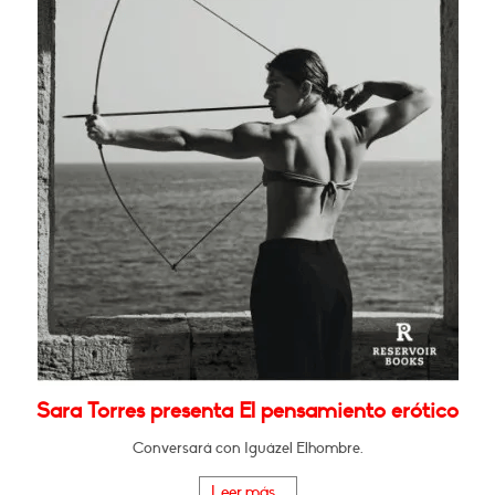
Sara Torres presenta El pensamiento erótico
Conversará con Iguázel Elhombre.
Leer más...