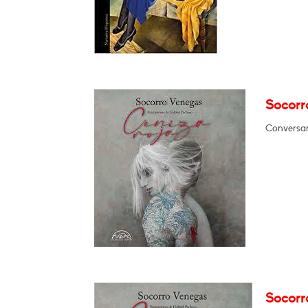
Socorr
Conversará
Socorr