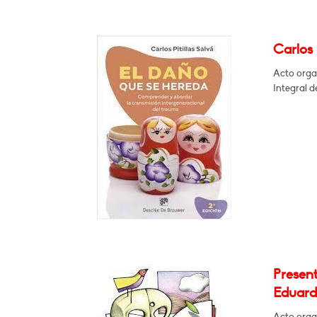
Carlos 
Acto orga
Integral d
Presen
Eduard
Acto orga