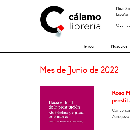
Plaza Sa
España
Ver map
Tienda
Nosotros
Mes de Junio de 2022
Rosa Mª
prostit
Conversará
Zaragoza"