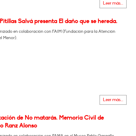
Leer más...
Pitillas Salvá presenta El daño que se hereda.
nizado en colaboración con FAIM (Fundación para la Atención
el Menor).
Leer más...
tación de No matarás. Memoria Civil de
o Ranz Alonso
nizado en colaboración con PAMA en el Museo Pablo Gargallo