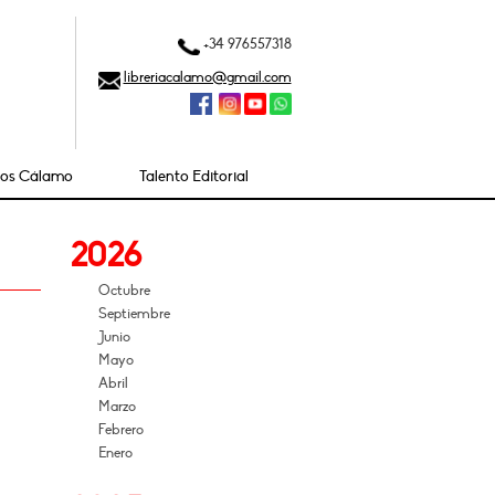
+34 976557318
libreriacalamo@gmail.com
ios Cálamo
Talento Editorial
2026
Octubre
Septiembre
Junio
Mayo
Abril
Marzo
Febrero
Enero