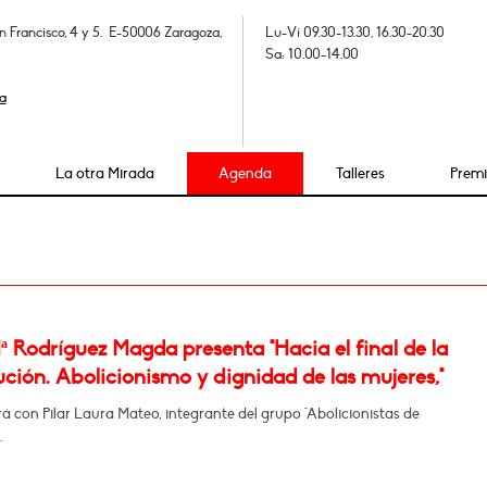
n Francisco, 4 y 5. E-50006 Zaragoza,
Lu-Vi 09.30-13.30, 16.30-20.30
Sa: 10.00-14.00
a
La otra Mirada
Agenda
Talleres
Prem
 Rodríguez Magda presenta "Hacia el final de la
ución. Abolicionismo y dignidad de las mujeres,"
 con Pilar Laura Mateo, integrante del grupo "Abolicionistas de
.