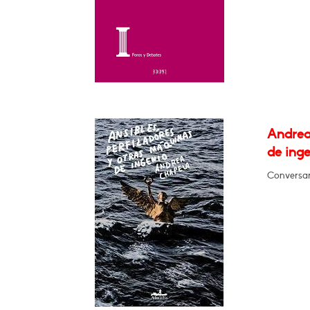
Andrea
de ing
Conversar