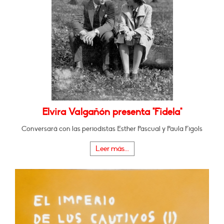
Elvira Valgañón presenta "Fidela"
Conversará con las periodistas Esther Pascual y Paula Figols
Leer más...