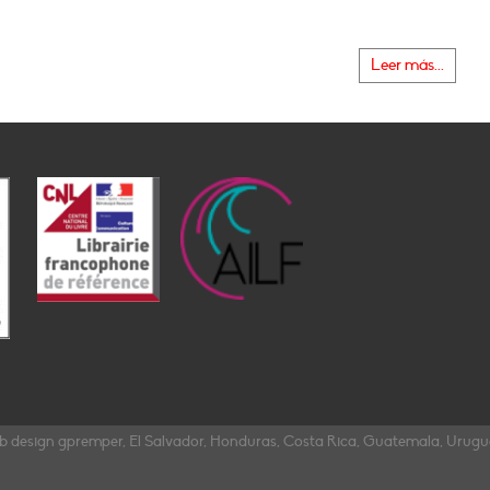
Leer más...
b design gpremper, El Salvador, Honduras, Costa Rica, Guatemala, Urug