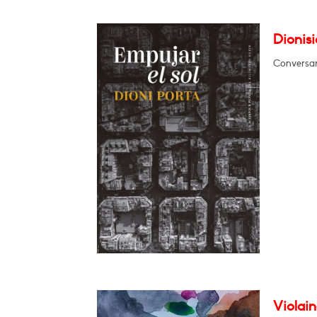
Dionisi
Conversa
Violain