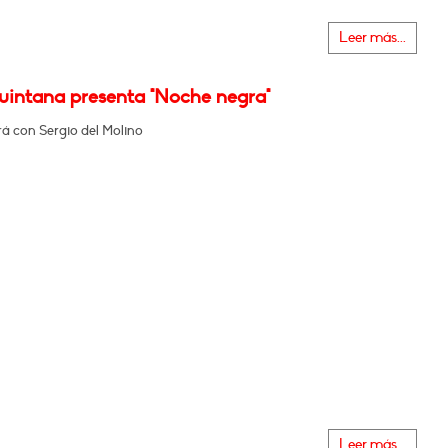
Leer más...
Quintana presenta "Noche negra"
á con Sergio del Molino
Leer más...