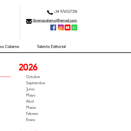
+34 976557318
libreriacalamo@gmail.com
ios Cálamo
Talento Editorial
2026
Octubre
Septiembre
Junio
Mayo
Abril
Marzo
Febrero
Enero