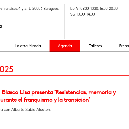
n Francisco, 4 y 5. E-50006 Zaragoza,
Lu-Vi 09.30-13.30, 16.30-20.30
Sa: 10.00-14.00
a
La otra Mirada
Agenda
Talleres
Prem
2025
 Blasco Lisa presenta "Resistencias, memoria y
urante el franquismo y la transición"
á con Alberto Sabio Alcutén,