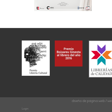
diseño de página web / we
Login