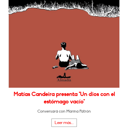
Matías Candeira presenta "Un dios con el
estómago vacío"
Conversará con Marina Patrón
Leer más...