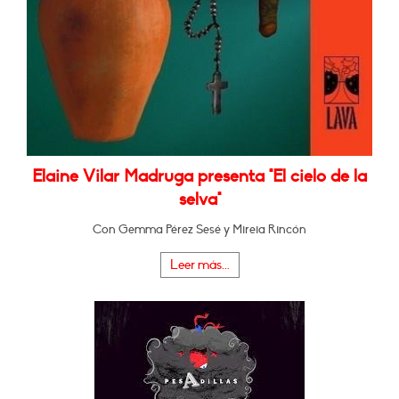
Elaine Vilar Madruga presenta "El cielo de la
selva"
Con Gemma Pérez Sesé y Mireia Rincón
Leer más...