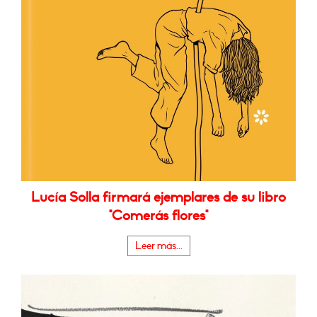
Lucía Solla firmará ejemplares de su libro
"Comerás flores"
Leer más...