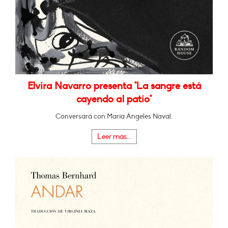
Elvira Navarro presenta "La sangre está
cayendo al patio"
Conversará con María Ángeles Naval.
Leer más...