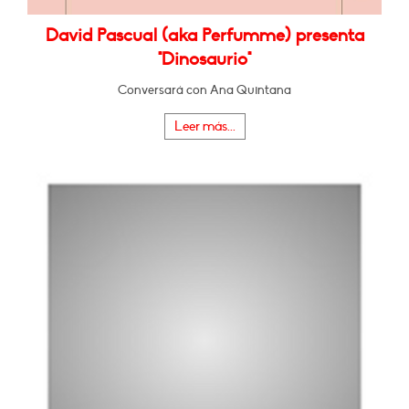
David Pascual (aka Perfumme) presenta
"Dinosaurio"
Conversará con Ana Quintana
Leer más...