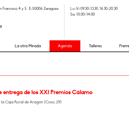
n Francisco, 4 y 5. E-50006 Zaragoza,
Lu-Vi 09.30-13.30, 16.30-20.30
Sa: 10.00-14.00
a
La otra Mirada
Agenda
Talleres
Prem
e entrega de los XXI Premios Cálamo
e la Caja Rural de Aragón (Coso, 29)