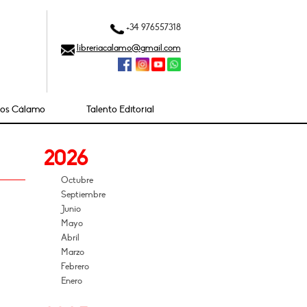
+34 976557318
libreriacalamo@gmail.com
ios Cálamo
Talento Editorial
2026
Octubre
Septiembre
Junio
Mayo
Abril
Marzo
Febrero
Enero