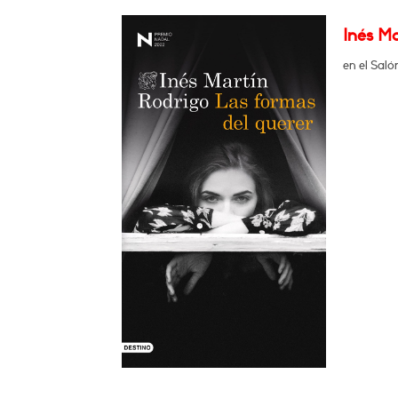
Inés M
en el Saló