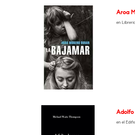
Aroa M
en Librer
Adolfo 
en el Edif