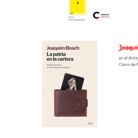
Joaquín
en el Ant
Cinco de M