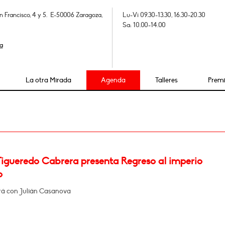
n Francisco, 4 y 5. E-50006 Zaragoza,
Lu-Vi 09.30-13.30, 16.30-20.30
Sa: 10.00-14.00
a
La otra Mirada
Agenda
Talleres
Prem
Figueredo Cabrera presenta Regreso al imperio
o
á con Julián Casanova