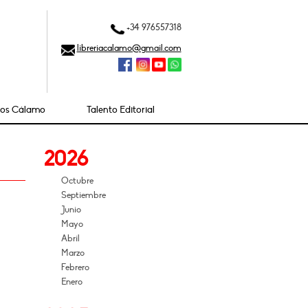
+34 976557318
libreriacalamo@gmail.com
ios Cálamo
Talento Editorial
2026
Octubre
Septiembre
Junio
Mayo
Abril
Marzo
Febrero
Enero