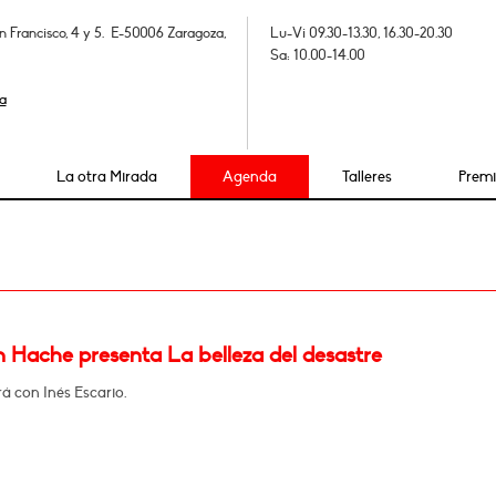
n Francisco, 4 y 5. E-50006 Zaragoza,
Lu-Vi 09.30-13.30, 16.30-20.30
Sa: 10.00-14.00
a
La otra Mirada
Agenda
Talleres
Prem
 Hache presenta La belleza del desastre
á con Inés Escario.