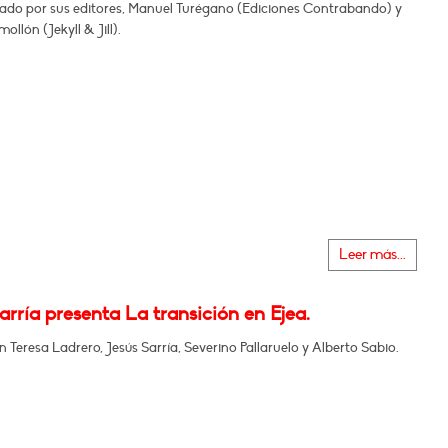
o por sus editores, Manuel Turégano (Ediciones Contrabando) y
ollón (Jekyll & Jill).
Leer más...
arría presenta La transición en Ejea.
n Teresa Ladrero, Jesús Sarría, Severino Pallaruelo y Alberto Sabio.