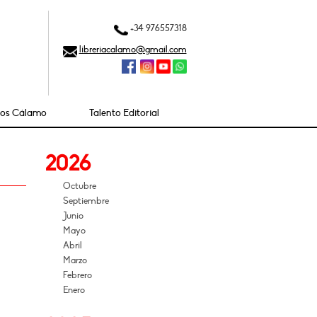
+34 976557318
libreriacalamo@gmail.com
ios Cálamo
Talento Editorial
2026
Octubre
Septiembre
Junio
Mayo
Abril
Marzo
Febrero
Enero