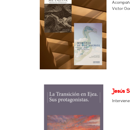
Acompañad
Víctor Gom
Jesús S
Interviene