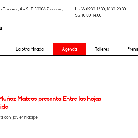
n Francisco, 4 y 5. E-50006 Zaragoza,
Lu-Vi 09.30-13.30, 16.30-20.30
Sa: 10.00-14.00
a
La otra Mirada
Agenda
Talleres
Prem
Muñoz Mateos presenta Entre las hojas
ido
á con Javier Macipe