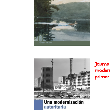
Jaume 
moderni
primer