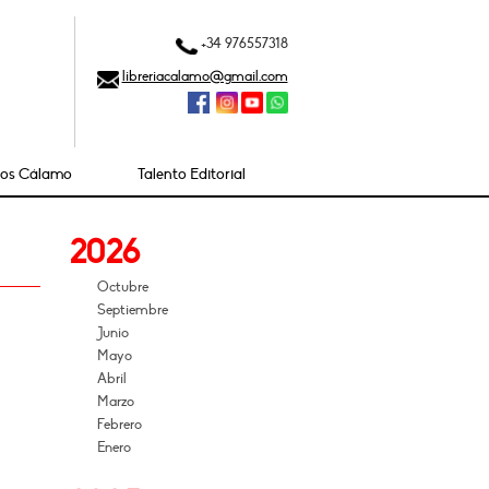
+34 976557318
libreriacalamo@gmail.com
ios Cálamo
Talento Editorial
2026
Octubre
Septiembre
Junio
Mayo
Abril
Marzo
Febrero
Enero