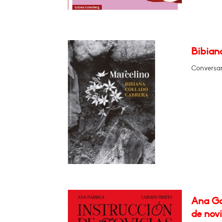
Bibian
Conversar
Ana Ga
de novi