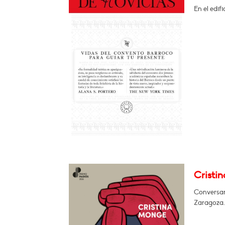
En el edif
Cristi
Conversará
Zaragoza.