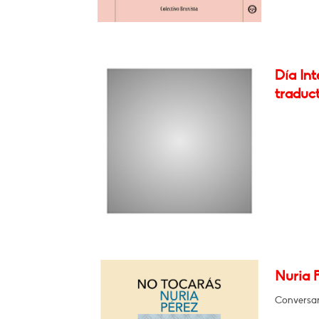
Día Int
traduc
Nuria P
Conversar