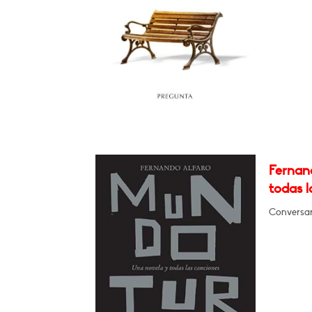
Fernan
todas l
Conversar