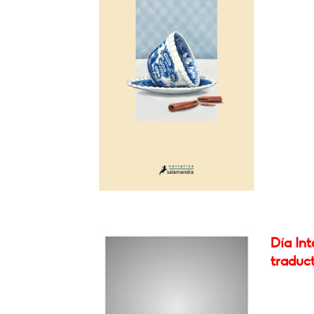
Día Int
traduc