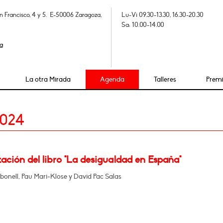
n Francisco, 4 y 5. E-50006 Zaragoza,
Lu-Vi 09.30-13.30, 16.30-20.30
Sa: 10.00-14.00
a
La otra Mirada
Agenda
Talleres
Prem
2024
ación del libro "La desigualdad en España"
bonell, Pau Mari-Klose y David Pac Salas