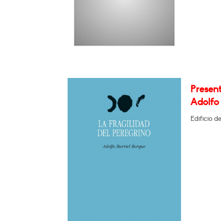
Present
Adolfo 
Edificio d