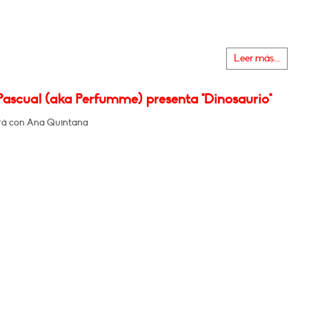
Leer más...
Pascual (aka Perfumme) presenta "Dinosaurio"
rá con Ana Quintana