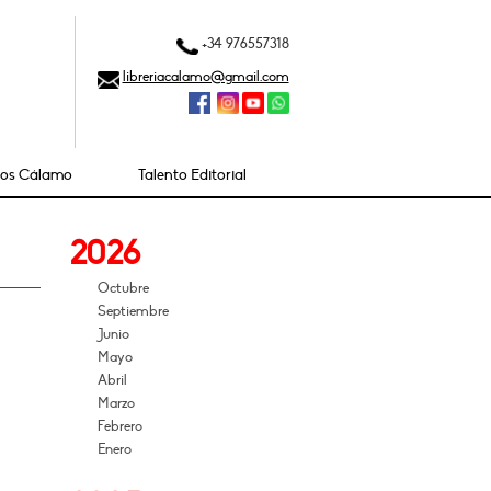
+34 976557318
libreriacalamo@gmail.com
ios Cálamo
Talento Editorial
2026
Octubre
Septiembre
Junio
Mayo
Abril
Marzo
Febrero
Enero