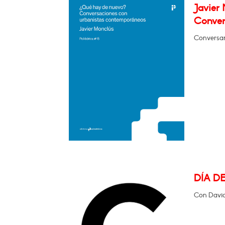
Javier
Conver
Conversa
DÍA D
Con David