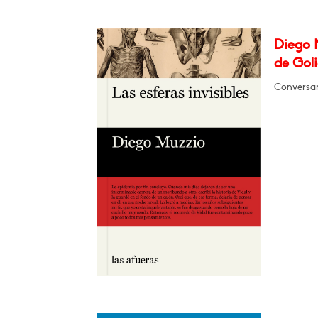
Diego M
de Goli
Conversar