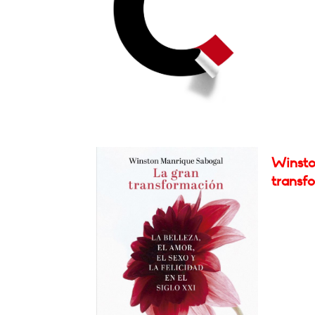
Winsto
transf