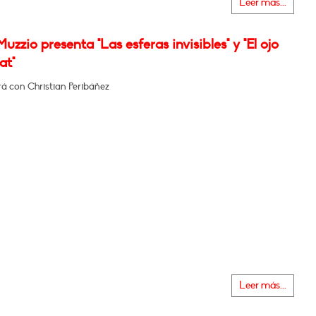
Leer más...
uzzio presenta "Las esferas invisibles" y "El ojo
at"
á con Christian Peribáñez
Leer más...