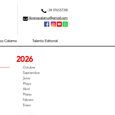
+34 976557318
libreriacalamo@gmail.com
ios Cálamo
Talento Editorial
2026
Octubre
Septiembre
Junio
Mayo
Abril
Marzo
Febrero
Enero