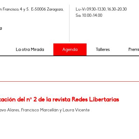
n Francisco, 4 y 5. E-50006 Zaragoza,
Lu-Vi 09.30-13.30, 16.30-20.30
Sa: 10.00-14.00
a
La otra Mirada
Agenda
Talleres
Prem
ación del nº 2 de la revista Redes Libertarias
vo Alares, Francisco Marcellán y Laura Vicente