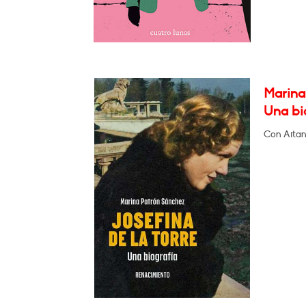
Marina 
Una bi
Con Aitan