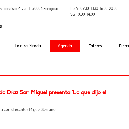
n Francisco, 4 y 5. E-50006 Zaragoza,
Lu-Vi 09.30-13.30, 16.30-20.30
Sa: 10.00-14.00
a
La otra Mirada
Agenda
Talleres
Prem
o Díaz San Miguel presenta "Lo que dijo el
 con el escritor Miguel Serrano