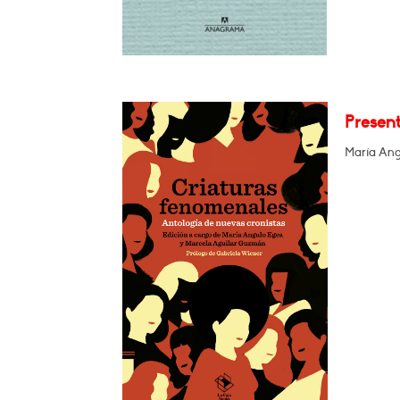
Presen
María Ang