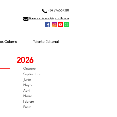
+34 976557318
libreriacalamo@gmail.com
ios Cálamo
Talento Editorial
2026
Octubre
Septiembre
Junio
Mayo
Abril
Marzo
Febrero
Enero