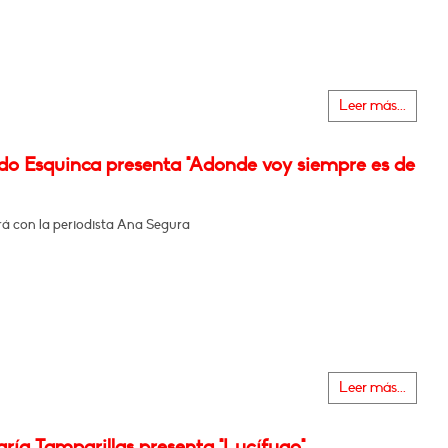
Leer más...
do Esquinca presenta "Adonde voy siempre es de
á con la periodista Ana Segura
Leer más...
ría Tamparillas presenta "Lucífugo"