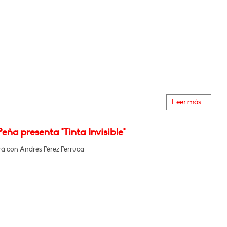
Leer más...
Peña presenta "Tinta Invisible"
á con Andrés Pérez Perruca