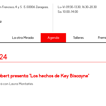
n Francisco, 4 y 5. E-50006 Zaragoza,
Lu-Vi 09.30-13.30, 16.30-20.30
Sa: 10.00-14.00
a
La otra Mirada
Agenda
Talleres
Prem
024
ubert presenta "Los hechos de Key Biscayne"
rá con Laura Montañés