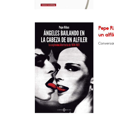
Pepe Ri
un alfil
Conversará