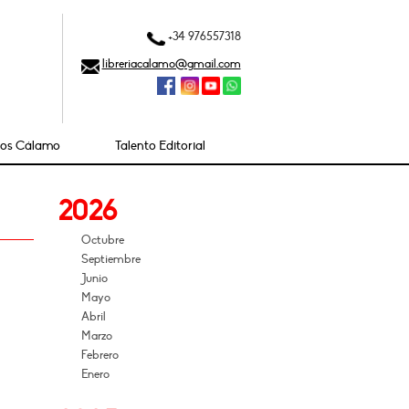
+34 976557318
libreriacalamo@gmail.com
ios Cálamo
Talento Editorial
2026
Octubre
Septiembre
Junio
Mayo
Abril
Marzo
Febrero
Enero