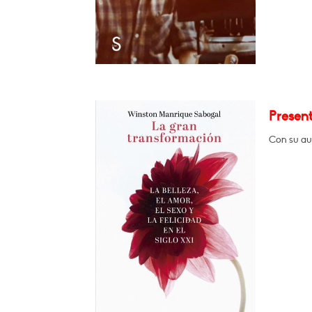
Presen
Con su au