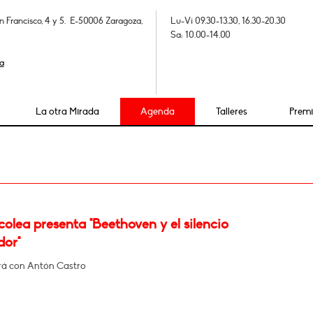
n Francisco, 4 y 5. E-50006 Zaragoza,
Lu-Vi 09.30-13.30, 16.30-20.30
Sa: 10.00-14.00
a
La otra Mirada
Agenda
Talleres
Prem
olea presenta "Beethoven y el silencio
dor"
á con Antón Castro