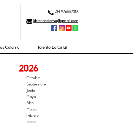
+34 976557318
libreriacalamo@gmail.com
ios Cálamo
Talento Editorial
2026
Octubre
Septiembre
Junio
Mayo
Abril
Marzo
Febrero
Enero