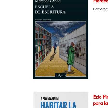
Mercede
Conversará
Ezio Ma
para la