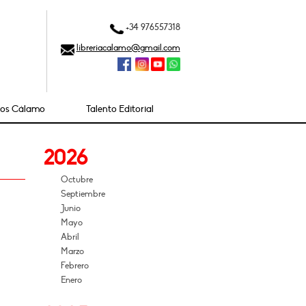
+34 976557318
libreriacalamo@gmail.com
ios Cálamo
Talento Editorial
2026
Octubre
Septiembre
Junio
Mayo
Abril
Marzo
Febrero
Enero