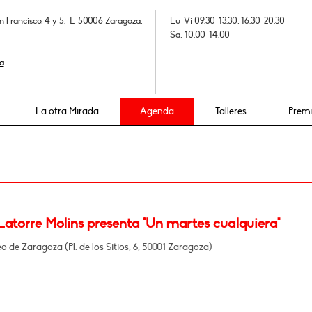
n Francisco, 4 y 5. E-50006 Zaragoza,
Lu-Vi 09.30-13.30, 16.30-20.30
Sa: 10.00-14.00
a
La otra Mirada
Agenda
Talleres
Prem
Latorre Molins presenta "Un martes cualquiera"
o de Zaragoza (Pl. de los Sitios, 6, 50001 Zaragoza)