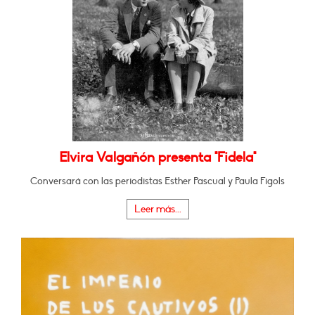
Elvira Valgañón presenta "Fidela"
Conversará con las periodistas Esther Pascual y Paula Figols
Leer más...