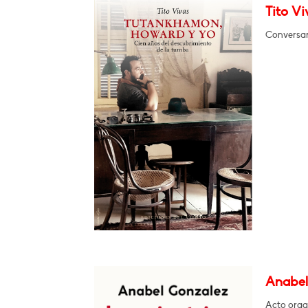
Tito V
Conversar
Anabel 
Acto orga