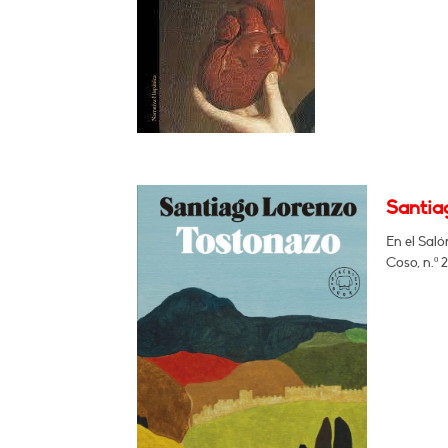
Santia
En el Saló
Coso, n.º 