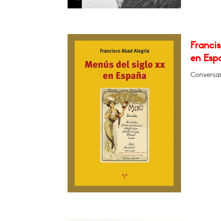
Francis
en Esp
Conversará