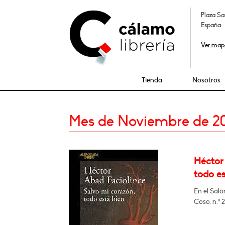
Plaza Sa
España
Ver map
Tienda
Nosotros
Mes de Noviembre de 2
Héctor
todo es
En el Saló
Coso, n.º 