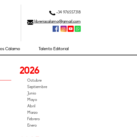
+34 976557318
libreriacalamo@gmail.com
ios Cálamo
Talento Editorial
2026
Octubre
Septiembre
Junio
Mayo
Abril
Marzo
Febrero
Enero