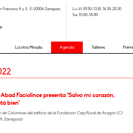
n Francisco, 4 y 5. E-50006 Zaragoza,
Lu-Vi 09.30-13.30, 16.30-20.30
Sa: 10.00-14.00
a
La otra Mirada
Agenda
Talleres
Prem
022
 Abad Faciolince presenta "Salvo mi corazón,
tá bien"
n de Columnas del edificio de la Fundación Caja Rural de Aragón (C/
29, Zaragoza)