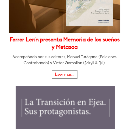
Ferrer Lerín presenta Memoria de los sueños
y Metazoa
Acompañado por sus editores, Manuel Turégano (Ediciones
Contrabando) y Víctor Gomollón (Jekyll & Jill).
Leer más...