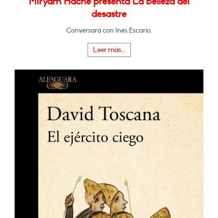
Miryam Hache presenta La belleza del
desastre
Conversará con Inés Escario.
Leer más...