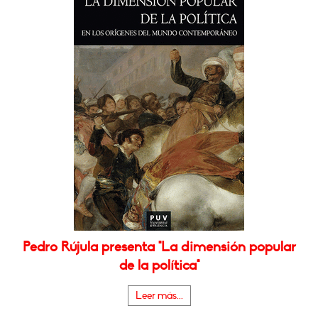
Pedro Rújula presenta "La dimensión popular
de la política"
Leer más...