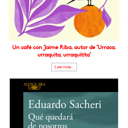
Un café con Jaime Riba, autor de "Urraca,
urraquita, urraquitita"
Leer más...