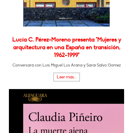
Lucía C. Pérez-Moreno presenta "Mujeres y
arquitectura en una España en transición,
1962-1999"
Conversará con Luis Miguel Lus Arana y Sarai Salvo Gómez
Leer más...