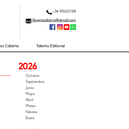
+34 976557318
libreriacalamo@gmail.com
ios Cálamo
Talento Editorial
2026
Octubre
Septiembre
Junio
Mayo
Abril
Marzo
Febrero
Enero