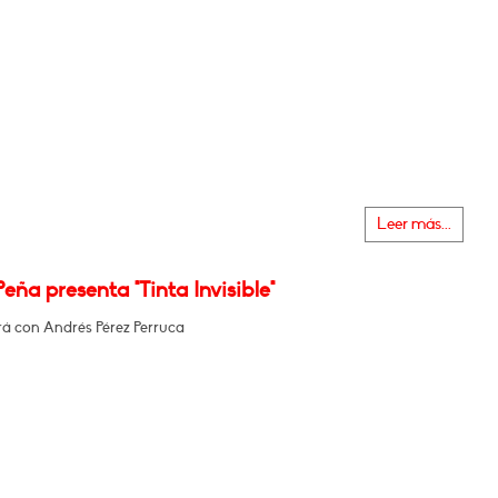
Leer más...
Peña presenta "Tinta Invisible"
á con Andrés Pérez Perruca