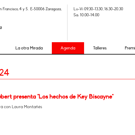
n Francisco, 4 y 5. E-50006 Zaragoza,
Lu-Vi 09.30-13.30, 16.30-20.30
Sa: 10.00-14.00
a
La otra Mirada
Agenda
Talleres
Prem
024
ubert presenta "Los hechos de Key Biscayne"
rá con Laura Montañés