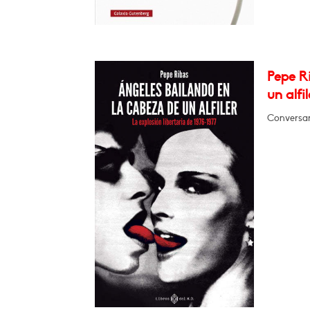
Pepe Ri
un alfil
Conversará