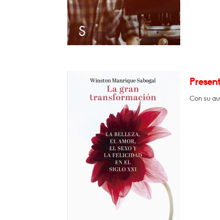
Presen
Con su au