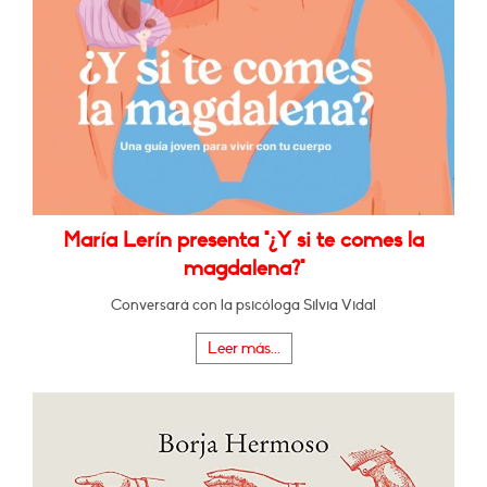
María Lerín presenta "¿Y si te comes la
magdalena?"
Conversará con la psicóloga Silvia Vidal
Leer más...