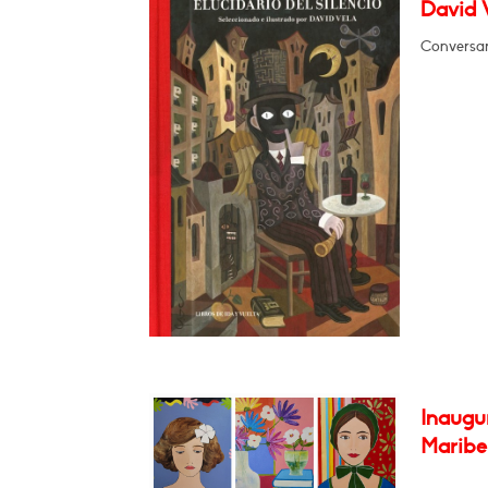
David V
Conversar
Inaugur
Maribel