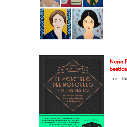
Nuria P
bestias
En el edif