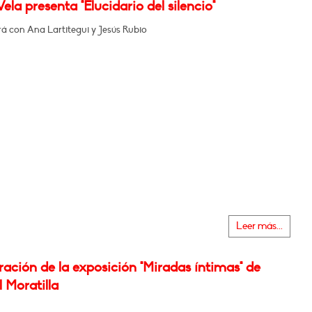
ela presenta "Elucidario del silencio"
á con Ana Lartitegui y Jesús Rubio
Leer más...
ación de la exposición "Miradas íntimas" de
 Moratilla