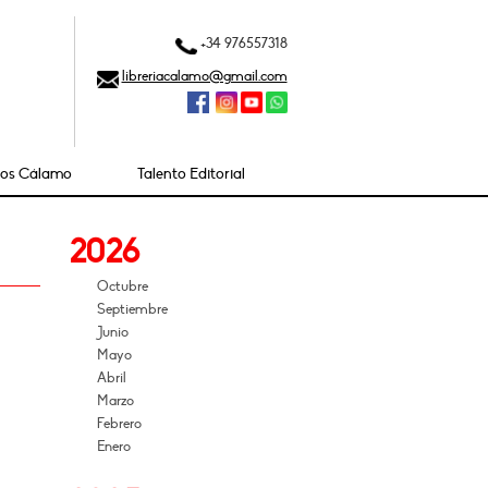
+34 976557318
libreriacalamo@gmail.com
ios Cálamo
Talento Editorial
2026
Octubre
Septiembre
Junio
Mayo
Abril
Marzo
Febrero
Enero