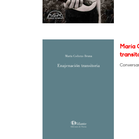
María 
transit
Conversar