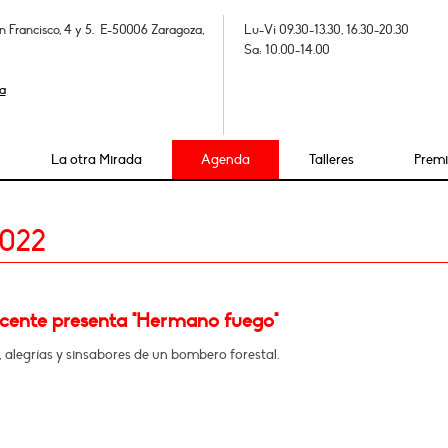
n Francisco, 4 y 5. E-50006 Zaragoza,
Lu-Vi 09.30-13.30, 16.30-20.30
Sa: 10.00-14.00
a
La otra Mirada
Agenda
Talleres
Prem
2022
icente presenta "Hermano fuego"
 alegrías y sinsabores de un bombero forestal.