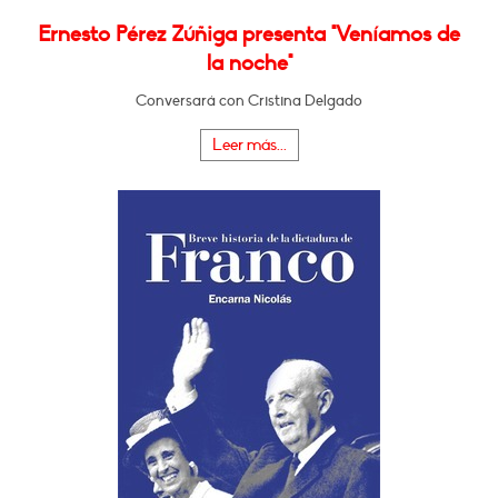
Ernesto Pérez Zúñiga presenta "Veníamos de
la noche"
Conversará con Cristina Delgado
Leer más...