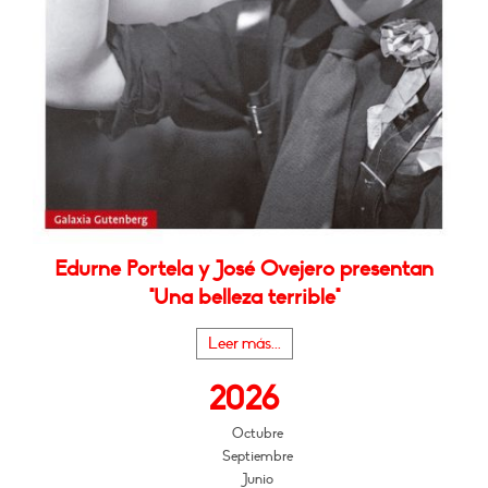
Edurne Portela y José Ovejero presentan
"Una belleza terrible"
Leer más...
2026
Octubre
Septiembre
Junio