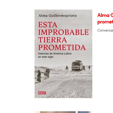
Alma G
promet
Conversar