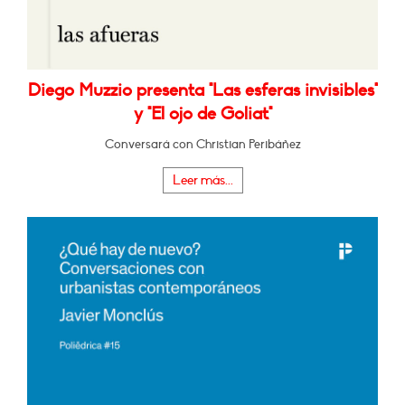
Diego Muzzio presenta "Las esferas invisibles"
y "El ojo de Goliat"
Conversará con Christian Peribáñez
Leer más...