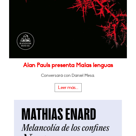
Alan Pauls presenta Malas lenguas
Conversará con Daniel Mesa.
Leer más...