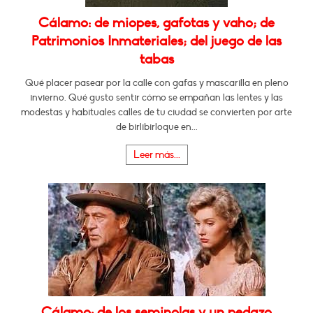
Cálamo: de miopes, gafotas y vaho; de
Patrimonios Inmateriales; del juego de las
tabas
Qué placer pasear por la calle con gafas y mascarilla en pleno
invierno. Qué gusto sentir cómo se empañan las lentes y las
modestas y habituales calles de tu ciudad se convierten por arte
de birlibirloque en...
Leer más...
Cálamo: de los seminolas y un pedazo