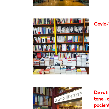
Covid-
De rut
tonel; 
pacient