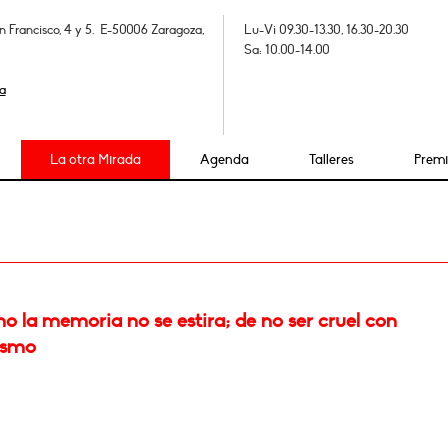
n Francisco, 4 y 5. E-50006 Zaragoza,
Lu-Vi 09.30-13.30, 16.30-20.30
Sa: 10.00-14.00
a
La otra Mirada
Agenda
Talleres
Prem
 la memoria no se estira; de no ser cruel con
ismo