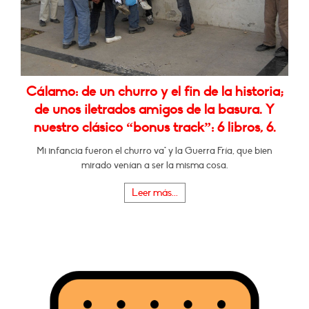
Cálamo: de un churro y el fin de la historia;
de unos iletrados amigos de la basura. Y
nuestro clásico “bonus track”: 6 libros, 6.
Mi infancia fueron el churro va* y la Guerra Fría, que bien
mirado venían a ser la misma cosa.
Leer más...