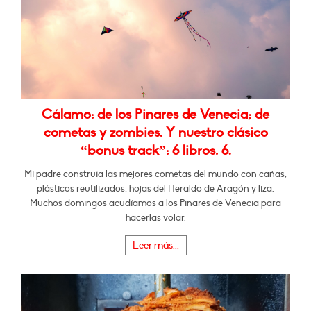
Cálamo: de los Pinares de Venecia; de
cometas y zombies. Y nuestro clásico
“bonus track”: 6 libros, 6.
Mi padre construía las mejores cometas del mundo con cañas,
plásticos reutilizados, hojas del Heraldo de Aragón y liza.
Muchos domingos acudíamos a los Pinares de Venecia para
hacerlas volar.
Leer más...