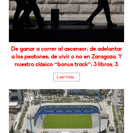
De ganar a correr al ascensor; de adelantar
a los peatones; de vivir o no en Zaragoza. Y
nuestro clásico “bonus track”: 3 libros, 3.
Leer más...