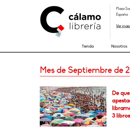
Plaza Sa
España
Ver map
Tienda
Nosotros
Mes de Septiembre de 2
De que 
apesta
libramo
3 libros