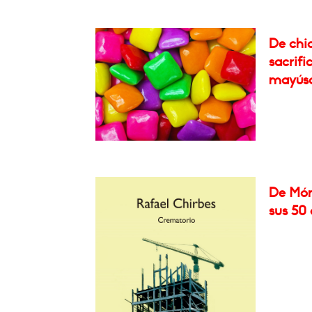
De chic
sacrif
mayúscu
De Món
sus 50 