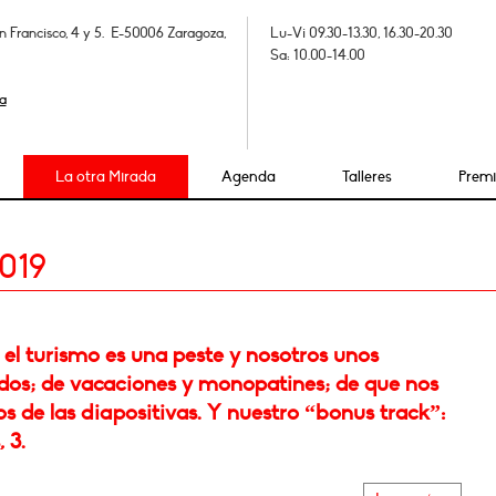
n Francisco, 4 y 5. E-50006 Zaragoza,
Lu-Vi 09.30-13.30, 16.30-20.30
Sa: 10.00-14.00
a
La otra Mirada
Agenda
Talleres
Prem
019
el turismo es una peste y nosotros unos
dos; de vacaciones y monopatines; de que nos
s de las diapositivas. Y nuestro “bonus track”:
, 3.